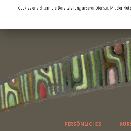
Cookies erleichtern die Bereitstellung unserer Dienste. Mit der Nu
S
k
i
p
t
o
c
o
n
t
PERSÖNLICHES
KUR
e