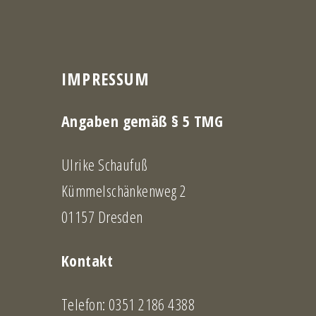
n
t
IMPRESSUM
I
Angaben gemäß § 5 TMG
M
Ulrike Schaufuß
P
Kümmelschänkenweg 2
01157 Dresden
R
Kontakt
E
Telefon: 0351 2186 4388